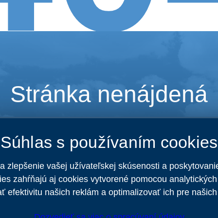
Stránka nenájdená
sa, ale stránka, ktorú hľadáte, neexistuje alebo nemoh
Súhlas s používaním cookies
HLAVNÁ OBRAZOVKA
 zlepšenie vašej užívateľskej skúsenosti a poskytovani
kies zahŕňajú aj cookies vytvorené pomocou analytických
 efektivitu našich reklám a optimalizovať ich pre našich
Dozvedieť sa viac o spracúvaní údajov