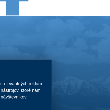
la byť zobrazená.
e relevantných reklám
 nástrojov, ktoré nám
 návštevníkov.