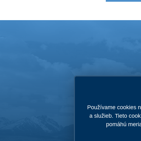
Ospravedlňujeme 
Používame cookies na
a služieb. Tieto coo
pomáhú meriať