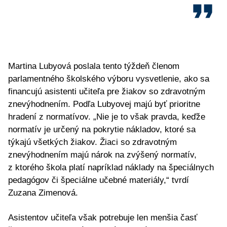
format_quote
Martina Lubyová poslala tento týždeň členom
parlamentného školského výboru vysvetlenie, ako sa
financujú asistenti učiteľa pre žiakov so zdravotným
znevýhodnením. Podľa Lubyovej majú byť prioritne
hradení z normatívov. „Nie je to však pravda, keďže
normatív je určený na pokrytie nákladov, ktoré sa
týkajú všetkých žiakov. Žiaci so zdravotným
znevýhodnením majú nárok na zvýšený normatív,
z ktorého škola platí napríklad náklady na špeciálnych
pedagógov či špeciálne učebné materiály,“ tvrdí
Zuzana Zimenová.
Asistentov učiteľa však potrebuje len menšia časť