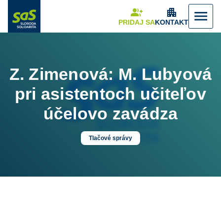
group_add
apartment
menu
PRIDAJ SA
KONTAKT
Z. Zimenová: M. Lubyová
pri asistentoch učiteľov
účelovo zavádza
Tlačové správy