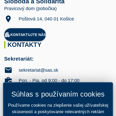
Sloboda a Solidarita
Pravicový dom (pobočka)
location_on
Poštová 14, 040 01 Košice
apartment
KONTAKTUJTE NÁS
KONTAKTY
Sekretariát:
mail
sekretariat@sas.sk
work_history
Pon. - Pia. od 9:00 - do 17:00
Verejnosť:
Súhlas s používaním cookies
mail
sas@sas.sk
Používame cookies na zlepšenie vašej užívateľskej
work_history
Pon. - Pia. od 9:00 - do 17:00
skúsenosti a poskytovanie relevantných reklám