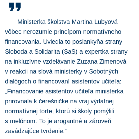
format_quote
Ministerka školstva Martina Lubyová
vôbec nerozumie princípom normatívneho
financovania. Uviedla to poslankyňa strany
Sloboda a Solidarita (SaS) a expertka strany
na inkluzívne vzdelávanie Zuzana Zimenová
v reakcii na slová ministerky v Sobotných
dialógoch o financovaní asistentov učiteľa:
„Financovanie asistentov učiteľa ministerka
prirovnala k čerešničke na vraj výdatnej
normatívnej torte, ktorú si školy pomýlili
s melónom. To je arogantné a zároveň
zavádzajúce tvrdenie.“