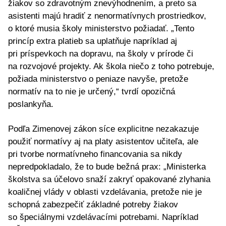
žiakov so zdravotným znevýhodnením, a preto sa
asistenti majú hradiť z nenormatívnych prostriedkov,
o ktoré musia školy ministerstvo požiadať. „Tento
princíp extra platieb sa uplatňuje napríklad aj
pri príspevkoch na dopravu, na školy v prírode či
na rozvojové projekty. Ak škola niečo z toho potrebuje,
požiada ministerstvo o peniaze navyše, pretože
normatív na to nie je určený,“ tvrdí opozičná
poslankyňa.
Podľa Zimenovej zákon síce explicitne nezakazuje
použiť normatívy aj na platy asistentov učiteľa, ale
pri tvorbe normatívneho financovania sa nikdy
nepredpokladalo, že to bude bežná prax: „Ministerka
školstva sa účelovo snaží zakryť opakované zlyhania
koaličnej vlády v oblasti vzdelávania, pretože nie je
schopná zabezpečiť základné potreby žiakov
so špeciálnymi vzdelávacími potrebami. Napríklad