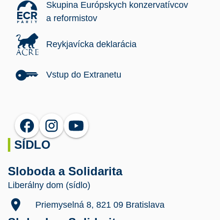
Skupina Európskych konzervatívcov
a reformistov
Reykjavícka deklarácia
Vstup do Extranetu
SÍDLO
Sloboda a Solidarita
Liberálny dom (sídlo)
location_on
Priemyselná 8, 821 09 Bratislava